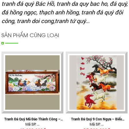
tranh đá quý Bác Hồ, tranh da quy bac ho,
đá quý,
đá hồng ngọc, thạch anh hồng, tranh đá quý đôi
công, tranh doi cong,tranh tứ quý...
SẢN PHẨM CÙNG LOẠI
Tranh Đá Quý Mã Đáo Thành Công –
Tranh Đá Quý 9 Con Ngựa – Biểu
Mã SP: ...
Mã SP: ...
Biểu Tượng Của Thành Công, May Mắn
Tượng Cửu Mã Thành Công, Tài Lộc Và