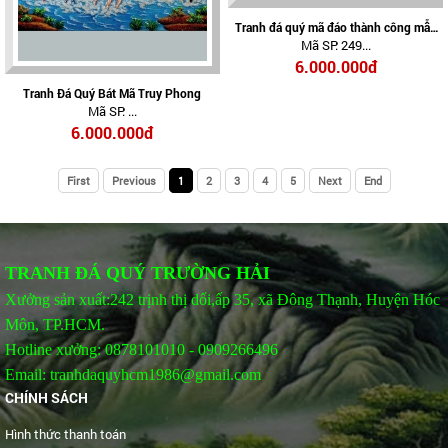
Tranh đá quý mã đáo thành công mẫu
Mã SP: 249...
09
6.000.000đ
Tranh Đá Quý Bát Mã Truy Phong
Mã SP: ...
6.000.000đ
First
Previous
1
2
3
4
5
Next
End
TRANH ĐÁ QUÝ TRƯỜNG HẢI
Xưởng sản xuất:242 trịnh thị dối,ấp 35, xã Đông Thạnh, Huyện Hóc
Môn, TP.HCM.
Hotline xưởng: 0878101010 - 0909266496
Email: tranhdaquyhcm1986@gmail.com
CHÍNH SÁCH
Hình thức thanh toán