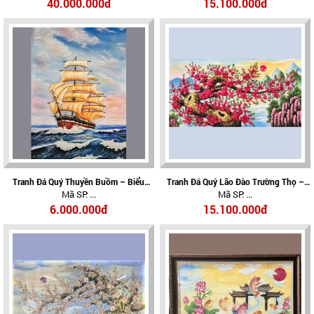
Và Thịnh Vượng
Thịnh Vượng
40.000.000đ
15.100.000đ
Tranh Đá Quý Thuyền Buồm – Biểu
Tranh Đá Quý Lão Đào Trường Thọ –
Mã SP: ...
Mã SP: ...
Tượng Thuận Buồm Xuôi Gió, Tài Lộc
Biểu Tượng Trường Thọ, Phúc Lộc Và
Hanh Thông
An Khang
6.000.000đ
15.100.000đ