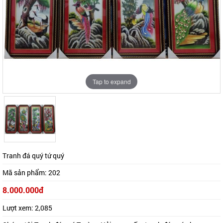
Tap to expand
Tap to expand
Tranh đá quý tứ quý
Mã sản phẩm:
202
8.000.000đ
Lượt xem:
2,085