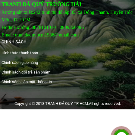
TRANH ĐÁ QUÝ TRƯỜNG HẢI
Xưởng sản xuất:242 trịnh thị dối,ấp 35, xã Đông Thạnh, Huyện Hóc
Môn, TP.HCM.
Hotline xưởng: 0878101010 - 0909266496
Email: tranhdaquyhcm1986@gmail.com
CHÍNH SÁCH
Hình thức thanh toán
Chính sách giao hàng
Chính sách đổi trả sản phẩm
Chính sách bảo mật thông tin
Copyright © 2018 TRANH ĐÁ QUÝ TP. HCM.All rights reserved.