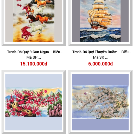
Tranh Đá Quý 9 Con Ngựa – Biểu
Tranh Đá Quý Thuyền Buồm – Biểu
Mã SP: ...
Mã SP: ...
Tượng Cửu Mã Thành Công, Tài Lộc Và
Tượng Thuận Buồm Xuôi Gió, Tài Lộc
Thịnh Vượng
Hanh Thông
15.100.000đ
6.000.000đ