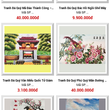
Tranh Đá Quý Mã Đáo Thành Công –
Tranh Đá Quý Bác Hồ Ngồi Ghế Mây
Mã SP: ...
Mã SP: ...
Biểu Tượng Của Thành Công, May Mắn
Và Thịnh Vượng
40.000.000đ
9.900.000đ
Tranh Đá Quý Văn Miếu Quốc Tử Giám
Tranh Đá Quý Phú Quý Mãn Đường –
Mã SP: ...
Mã SP: ...
Biểu Tượng Giàu Sang, Vinh Hoa Và
Thịnh Vượng
3.100.000đ
40.000.000đ