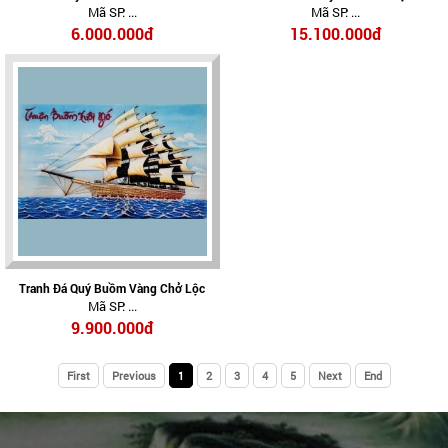
Mã SP: ...
Mã SP: ...
– Tâm An Hoa Nở, Phú Quý Viên Mãn
6.000.000đ
15.100.000đ
Tranh Đá Quý Buồm Vàng Chở Lộc
Mã SP: ...
9.900.000đ
First
Previous
1
2
3
4
5
Next
End