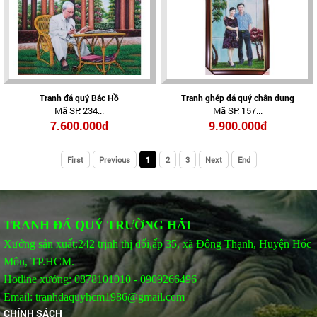
Tranh đá quý Bác Hồ
Tranh ghép đá quý chân dung
Mã SP: 234...
Mã SP: 157...
7.600.000đ
9.900.000đ
First
Previous
1
2
3
Next
End
TRANH ĐÁ QUÝ TRƯỜNG HẢI
Xưởng sản xuất:242 trịnh thị dối,ấp 35, xã Đông Thạnh, Huyện Hóc
Môn, TP.HCM.
Hotline xưởng: 0878101010 - 0909266496
Email: tranhdaquyhcm1986@gmail.com
CHÍNH SÁCH