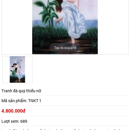
Tap to expand
Tap to expand
Tranh đá quý thiếu nữ
Mã sản phẩm:
TNKT 1
4.800.000đ
Lượt xem:
689