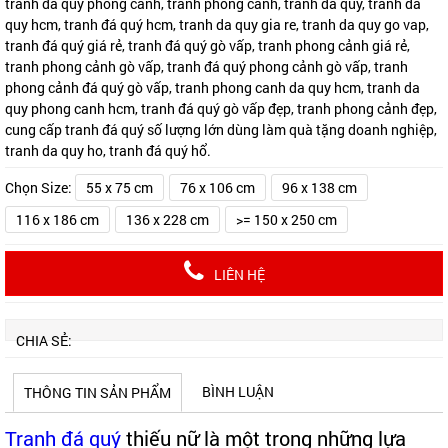
tranh đá quý phong cảnh, tranh phong cảnh, tranh da quy, tranh da
quy hcm, tranh đá quý hcm, tranh da quy gia re, tranh da quy go vap,
tranh đá quý giá rẻ, tranh đá quý gò vấp, tranh phong cảnh giá rẻ,
tranh phong cảnh gò vấp, tranh đá quý phong cảnh gò vấp, tranh
phong cảnh đá quý gò vấp, tranh phong canh da quy hcm, tranh da
quy phong canh hcm, tranh đá quý gò vấp đẹp, tranh phong cảnh đẹp,
cung cấp tranh đá quý số lượng lớn dùng làm quà tặng doanh nghiệp,
tranh da quy ho, tranh đá quý hổ.
Chọn Size:
55 x 75 cm
76 x 106 cm
96 x 138 cm
116 x 186 cm
136 x 228 cm
>= 150 x 250 cm
LIÊN HỆ
CHIA SẺ:
BÌNH LUẬN
THÔNG TIN SẢN PHẨM
Tranh đá quý
thiếu nữ là một trong những lựa