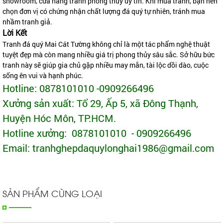
showroom, cửa hàng tranh phong thủy uy tín. Khi mua tranh, bạn nên
chọn đơn vị có chứng nhận chất lượng đá quý tự nhiên, tránh mua
nhầm tranh giả.
Lời Kết
Tranh đá quý Mai Cát Tường không chỉ là một tác phẩm nghệ thuật
tuyệt đẹp mà còn mang nhiều giá trị phong thủy sâu sắc. Sở hữu bức
tranh này sẽ giúp gia chủ gặp nhiều may mắn, tài lộc dồi dào, cuộc
sống ên vui và hạnh phúc.
Hotline: 0878101010 -0909266496
Xưởng sản xuất: Tổ 29, Ấp 5, xã Đông Thạnh,
Huyện Hóc Môn, TP.HCM.
Hotline xưởng: 0878101010 - 0909266496
Email: tranhghepdaquylonghai1986@gmail.com
SẢN PHẨM CÙNG LOẠI