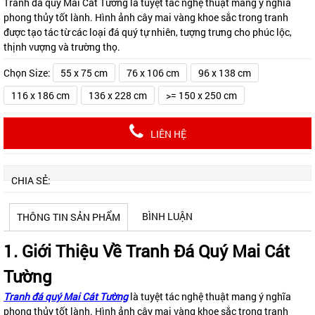
Tranh đá quý Mai Cát Tường là tuyệt tác nghệ thuật mang ý nghĩa
phong thủy tốt lành. Hình ảnh cây mai vàng khoe sắc trong tranh
được tạo tác từ các loại đá quý tự nhiên, tượng trưng cho phúc lộc,
thịnh vượng và trường thọ.
Chọn Size:
55 x 75 cm
76 x 106 cm
96 x 138 cm
116 x 186 cm
136 x 228 cm
>= 150 x 250 cm
LIÊN HỆ
CHIA SẺ:
BÌNH LUẬN
THÔNG TIN SẢN PHẨM
1. Giới Thiệu Về Tranh Đá Quý Mai Cát
Tường
Tranh đá quý Mai Cát Tường
là tuyệt tác nghệ thuật mang ý nghĩa
phong thủy tốt lành. Hình ảnh cây mai vàng khoe sắc trong tranh