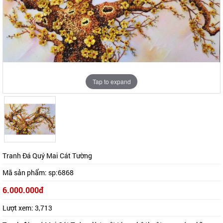
Tap to expand
Tap to expand
Tranh Đá Quý Mai Cát Tường
Mã sản phẩm:
sp:6868
6.000.000đ
Lượt xem:
3,713