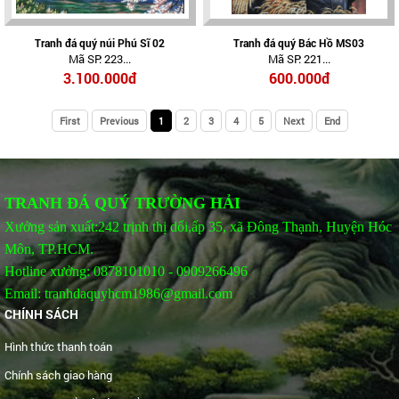
Tranh đá quý núi Phú Sĩ 02
Tranh đá quý Bác Hồ MS03
Mã SP: 223...
Mã SP: 221...
3.100.000đ
600.000đ
First
Previous
1
2
3
4
5
Next
End
TRANH ĐÁ QUÝ TRƯỜNG HẢI
Xưởng sản xuất:242 trịnh thị dối,ấp 35, xã Đông Thạnh, Huyện Hóc
Môn, TP.HCM.
Hotline xưởng: 0878101010 - 0909266496
Email: tranhdaquyhcm1986@gmail.com
CHÍNH SÁCH
Hình thức thanh toán
Chính sách giao hàng