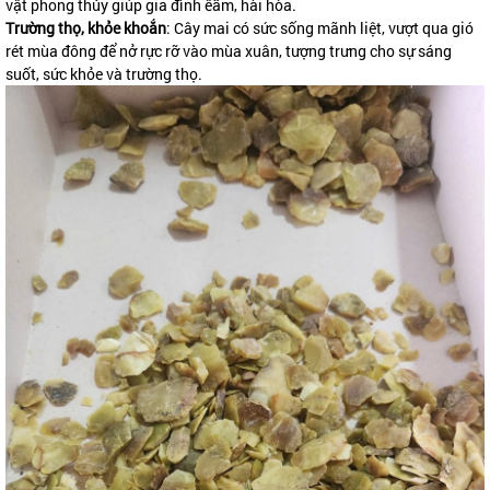
vật phong thủy giúp gia đình êấm, hài hòa.
Trường thọ, khỏe khoắn
: Cây mai có sức sống mãnh liệt, vượt qua gió
rét mùa đông để nở rực rỡ vào mùa xuân, tượng trưng cho sự sáng
suốt, sức khỏe và trường thọ.