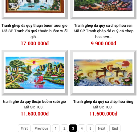
Tranh ghép đá quý thuận buồm xuôi gió
Tranh ghép đá quý cá chép hoa sen
Mã SP: Tranh đá quý thuận buồm xuối
Mã SP: Tranh ghép đá quý cá chep
gió...
hoa sen...
17.000.000đ
9.900.000đ
tranh ghé đá quý thuận buồm xuôi gió
Tranh ghép đá quý cá chép hóa rồng
Mã SP: 103...
Mã SP: 100...
11.600.000đ
11.600.000đ
First
Previous
1
2
3
4
5
Next
End