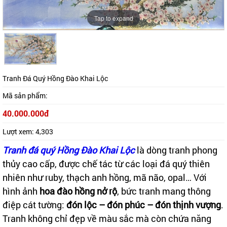
Tap to expand
Tap to expand
Tranh Đá Quý Hồng Đào Khai Lộc
Mã sản phẩm:
40.000.000đ
Lượt xem:
4,303
Tranh đá quý Hồng Đào Khai Lộc
là dòng tranh phong
thủy cao cấp, được chế tác từ các loại đá quý thiên
nhiên như ruby, thạch anh hồng, mã não, opal… Với
hình ảnh
hoa đào hồng nở rộ
, bức tranh mang thông
điệp cát tường:
đón lộc – đón phúc – đón thịnh vượng
.
Tranh không chỉ đẹp về màu sắc mà còn chứa năng