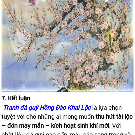
7. Kết luận
Tranh đá quý Hồng Đào Khai Lộc
là lựa chọn
tuyệt vời cho những ai mong muốn
thu hút tài lộc
– đón may mắn – kích hoạt sinh khí mới
. Với
chất liệu đá quý cao cấp, màu sắc sang trọng và