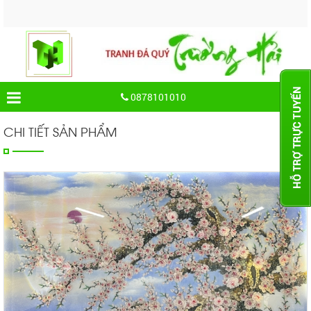
Gi
0878101010
CHI TIẾT SẢN PHẨM