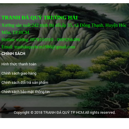
TRANH ĐÁ QUÝ TRƯỜNG HẢI
Xưởng sản xuất:242 trịnh thị dối,ấp 35, xã Đông Thạnh, Huyện Hóc
Môn, TP.HCM.
Hotline xưởng: 0878101010 - 0909266496
Email: tranhdaquyhcm1986@gmail.com
CHÍNH SÁCH
Hình thức thanh toán
Chính sách giao hàng
Chính sách đổi trả sản phẩm
Chính sách bảo mật thông tin
Copyright © 2018 TRANH ĐÁ QUÝ TP. HCM.All rights reserved.