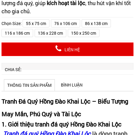
lượng đá quý, giúp
kích hoạt tài lộc
, thu hút vận khí tốt
cho gia chủ.
Chọn Size:
55 x 75 cm
76 x 106 cm
86 x 138 cm
116 x 186 cm
136 x 228 cm
150 x 250 cm
LIÊN HỆ
CHIA SẺ:
BÌNH LUẬN
THÔNG TIN SẢN PHẨM
Tranh Đá Quý Hồng Đào Khai Lộc – Biểu Tượng
May Mắn, Phú Quý và Tài Lộc
1. Giới thiệu tranh đá quý Hồng Đào Khai Lộc
Tranh đá quý Hồng Đào Khai Lộc
là dòng tranh